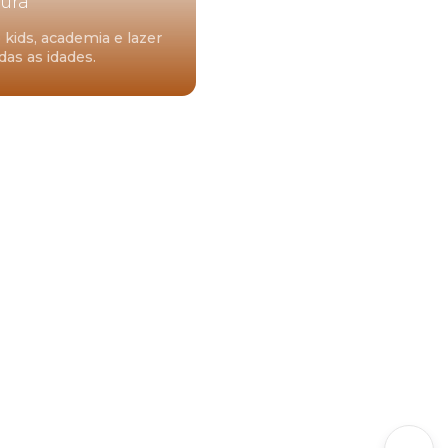
tura
kids, academia e lazer
das as idades.