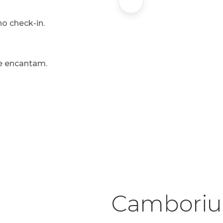
o check-in.
e encantam.
Camboriu 