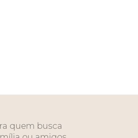
ara quem busca
mília ou amigos.