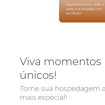
Apartamentos, lofts e 
para sua estadia com
conforto.
Viva momentos
únicos!
Torne sua hospedagem 
mais especial!