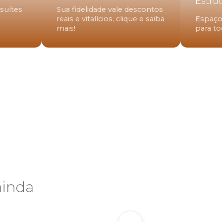
Estru
suítes
Sua fidelidade vale descontos
reais e vitalícios, clique e saiba
Espaço 
mais!
para to
ainda